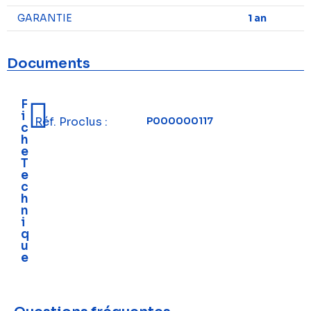
GARANTIE
1 an
Documents
F
i
Réf. Proclus :
P000000117
c
h
e
T
e
c
h
n
i
q
u
e