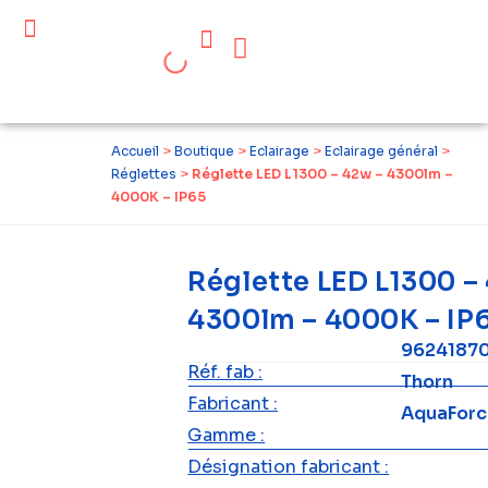
Céder ses équipements .
Qui sommes-nous ?
Pourquoi réemployer ?
Devenir acteur du réemploi
Accueil
>
Boutique
>
Eclairage
>
Eclairage général
>
Réglettes
>
Réglette LED L1300 – 42w – 4300lm –
4000K – IP65
Réglette LED L1300 –
4300lm – 4000K – IP
9624187
Réf. fab :
Thorn
Fabricant :
AquaForce
Gamme :
Désignation fabricant :