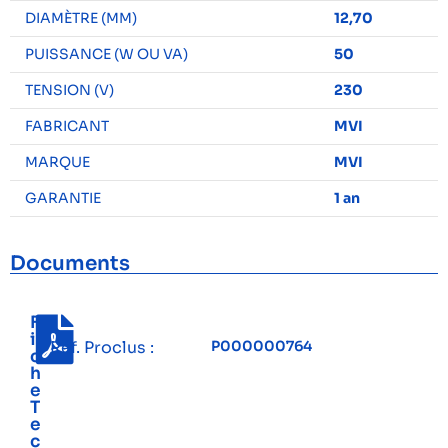
DIAMÈTRE (MM)
12,70
PUISSANCE (W OU VA)
50
TENSION (V)
230
FABRICANT
MVI
MARQUE
MVI
GARANTIE
1 an
Documents
F
i
Réf. Proclus :
P000000764
c
h
e
T
e
c