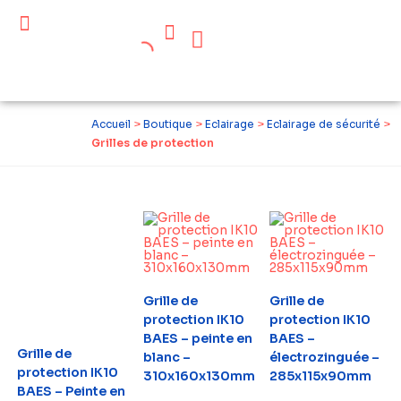
Céder ses équipements .
Qui sommes-nous ?
Pourquoi réemployer ?
Devenir acteur du réemploi
Accueil
>
Boutique
>
Eclairage
>
Eclairage de sécurité
>
Grilles de protection
Grille de
Grille de
protection IK10
protection IK10
BAES – peinte en
BAES –
Grille de
blanc –
électrozinguée –
protection IK10
310x160x130mm
285x115x90mm
BAES – Peinte en