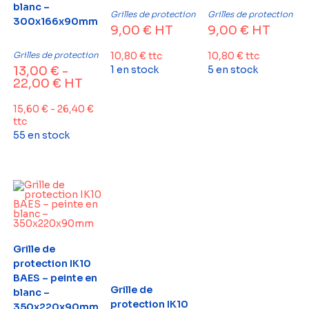
blanc –
Grilles de protection
Grilles de protection
300x166x90mm
9,00
€
HT
9,00
€
HT
Grilles de protection
10,80
€
ttc
10,80
€
ttc
13,00
€
-
1 en stock
5 en stock
22,00
€
HT
15,60
€
-
26,40
€
ttc
55 en stock
Grille de
protection IK10
BAES – peinte en
Grille de
blanc –
protection IK10
350x220x90mm