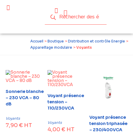
Accueil
>
Boutique
>
Distribution et contrôle Energie
>
Appareillage modulaire
>
Voyants
Sonnerie blanche
Voyant présence
– 230 VCA – 80
tension –
dB
110/230VCA
Voyant présence
Voyants
Voyants
tension triphasée
7,90
€
HT
4,00
€
HT
– 230/400VCA