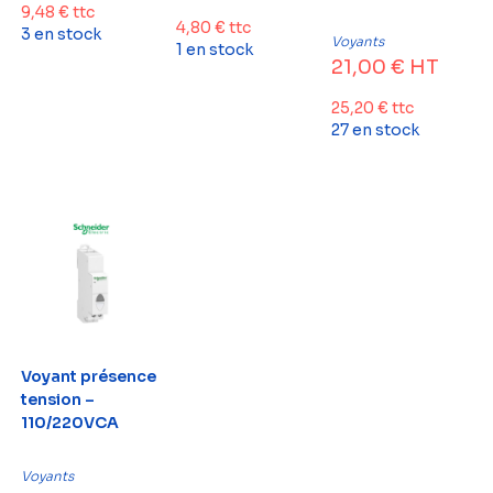
9,48
€
ttc
4,80
€
ttc
3 en stock
Voyants
1 en stock
21,00
€
HT
25,20
€
ttc
27 en stock
Voyant présence
tension –
110/220VCA
Voyants