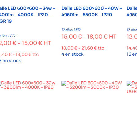
alle LED 600×600 – 34w –
Dalle LED 600×600 – 40W –
Dall
400lm – 4000K – IP20 –
4950lm – 6500K – IP20
4950
GR 19
Dalles LED
Dalle
15,00
€
-
18,00
€
HT
12,
lles LED
2,00
€
-
15,00
€
HT
18,00
€
-
21,60
€
ttc
14,4
4 en stock
16 e
4,40
€
-
18,00
€
ttc
8 en stock