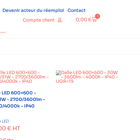
Devenir acteur du réemploi
Contact
0
0,00
€
Compte client
e LED 600×600 –
1W – 2700/3600lm –
/4000k – IP40
s LED
00
€
HT