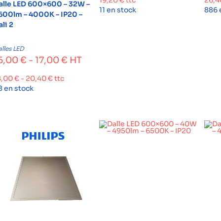
19,20
€
ttc
26,
alle LED 600×600 – 32W –
11 en stock
886 
600lm – 4000K – IP20 –
ali 2
lles LED
5,00
€
-
17,00
€
HT
8,00
€
-
20,40
€
ttc
8 en stock