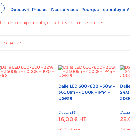
Découvrir Proclus
Nos services
Pourquoi réemployer ?
>
Dalles LED
Dalle LED 600×600 – 30w –
Dall
3600lm – 4000k – IP44 –
24/3
UGR19
3000
Dalles LED
Dalle
16,00
€
HT
22,