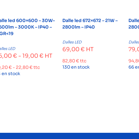
alle led 600×600 – 30W-
Dalle led 672×672 – 21W –
Dall
600lm – 3000K – IP40 –
2800lm – IP40
2800
GR<19
Dalles LED
Dalle
69,00
€
HT
79,
lles LED
6,00
€
-
19,00
€
HT
82,80
€
ttc
94,
130 en stock
66 e
9,20
€
-
22,80
€
ttc
3 en stock