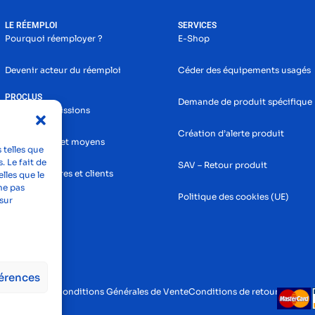
LE RÉEMPLOI
SERVICES
Pourquoi réemployer ?
E-Shop
Devenir acteur du réemploi
Céder des équipements usagés
PROCLUS
Demande de produit spécifique
Histoire et missions
Création d’alerte produit
Nos services et moyens
 telles que
. Le fait de
SAV – Retour produit
Nos partenaires et clients
lles que le
ne pas
Politique des cookies (UE)
sur
férences
tions légales
Conditions Générales de Vente
Conditions de retour