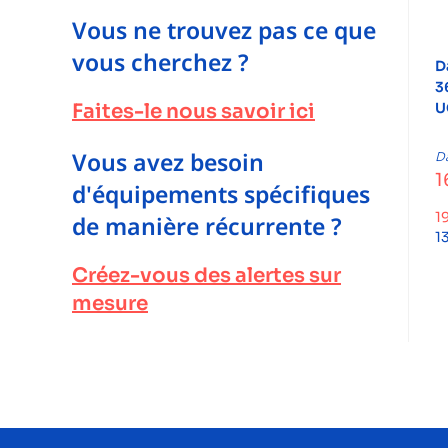
Vous ne trouvez pas ce que
vous cherchez ?
D
3
U
Faites-le nous savoir ici
Vous avez besoin
Da
1
d'équipements spécifiques
1
de manière récurrente ?
1
Créez-vous des alertes sur
mesure