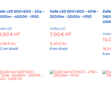
alle LED 600×600 – 32w –
Dalle LED 600×600 – 40W –
Dall
200lm – 4000K – IP20
3200lm – 3000k – IP30
3600
UGR1
lles LED
Dalles LED
8,90
€
HT
7,00
€
HT
Dalle
15,
2,68
€
ttc
8,40
€
ttc
82 en stock
6 en stock
18,0
6 en