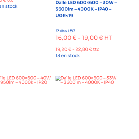
40
€
ttc
Dalle LED 600×600 – 30W –
en stock
3600lm – 4000K – IP40 –
UGR<19
Dalles LED
16,00
€
-
19,00
€
HT
19,20
€
-
22,80
€
ttc
13 en stock