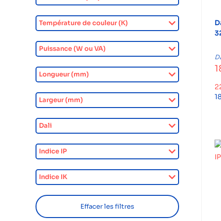
D
Température de couleur (K)
3
Puissance (W ou VA)
Da
1
Longueur (mm)
2
1
Largeur (mm)
Dali
Indice IP
Indice IK
Effacer les filtres