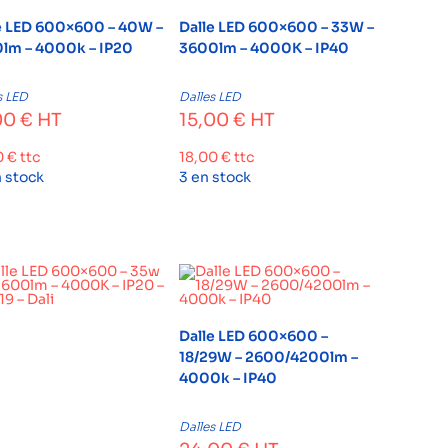
e LED 600×600 – 40W –
Dalle LED 600×600 – 33W –
lm – 4000k – IP20
3600lm – 4000K – IP40
s LED
Dalles LED
00
€
HT
15,00
€
HT
0
€
ttc
18,00
€
ttc
n stock
3 en stock
Dalle LED 600×600 –
18/29W – 2600/4200lm –
4000k – IP40
Dalles LED