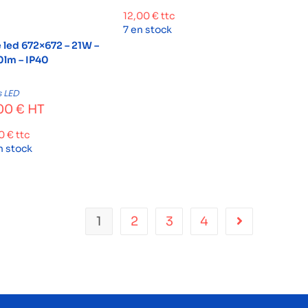
12,00
€
ttc
7 en stock
e led 672×672 – 21W –
lm – IP40
s LED
00
€
HT
80
€
ttc
n stock
1
2
3
4