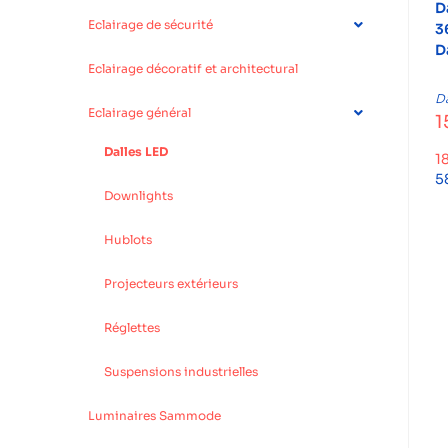
D
Eclairage de sécurité
3
D
Eclairage décoratif et architectural
Da
Eclairage général
1
Dalles LED
1
5
Downlights
Hublots
Projecteurs extérieurs
Réglettes
Suspensions industrielles
Luminaires Sammode