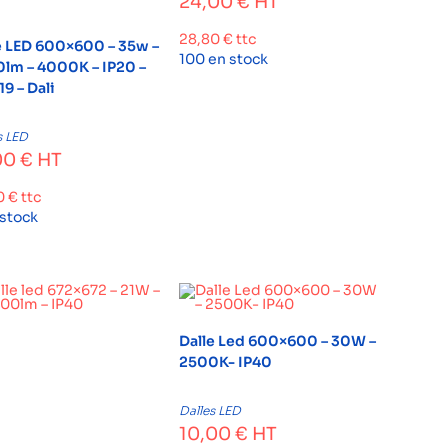
24,00
€
HT
28,80
€
ttc
e LED 600×600 – 35w –
100 en stock
lm – 4000K – IP20 –
9 – Dali
s LED
00
€
HT
0
€
ttc
 stock
Dalle Led 600×600 – 30W –
2500K- IP40
Dalles LED
10,00
€
HT