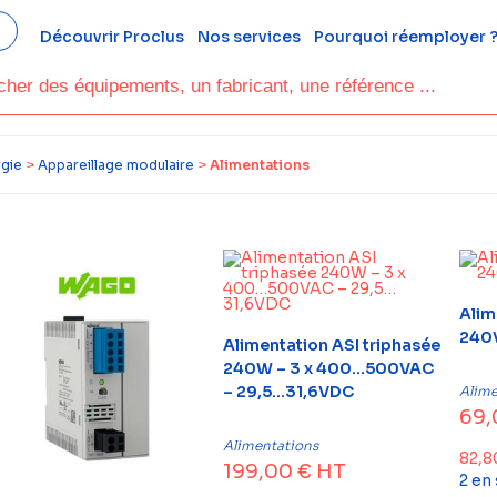
Découvrir Proclus
Nos services
Pourquoi réemployer 
rgie
>
Appareillage modulaire
>
Alimentations
Alim
240
Alimentation ASI triphasée
240W – 3 x 400…500VAC
– 29,5…31,6VDC
Alime
69
Alimentations
82,
199,00
€
HT
2 en