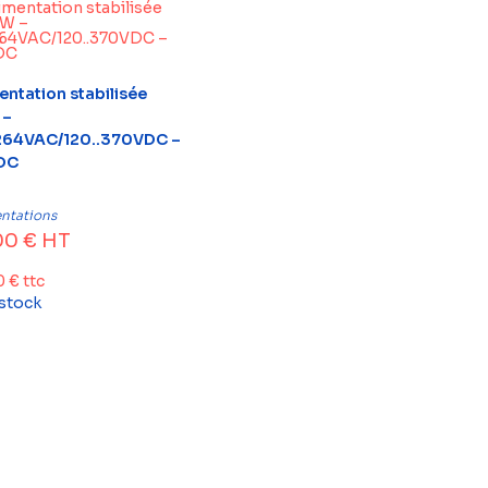
entation stabilisée
 –
264VAC/120..370VDC –
DC
ntations
00
€
HT
0
€
ttc
 stock