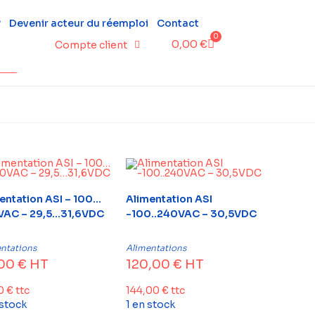
?
Devenir acteur du réemploi
Contact
0
0,00
€
Compte client
entation ASI – 100…
Alimentation ASI
VAC – 29,5…31,6VDC
-100..240VAC – 30,5VDC
ntations
Alimentations
,00
€
HT
120,00
€
HT
80
€
ttc
144,00
€
ttc
 stock
1 en stock