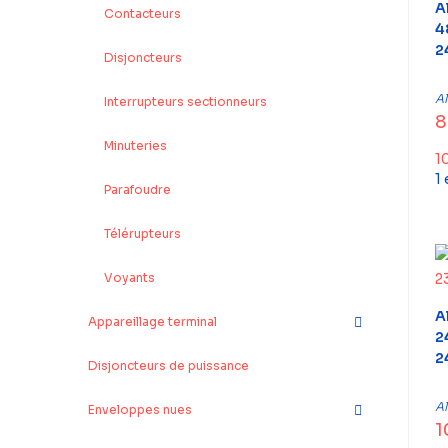
A
Contacteurs
4
2
Disjoncteurs
A
Interrupteurs sectionneurs
8
Minuteries
1
1
Parafoudre
Télérupteurs
Voyants
A
Appareillage terminal
2
2
Disjoncteurs de puissance
A
Enveloppes nues
1