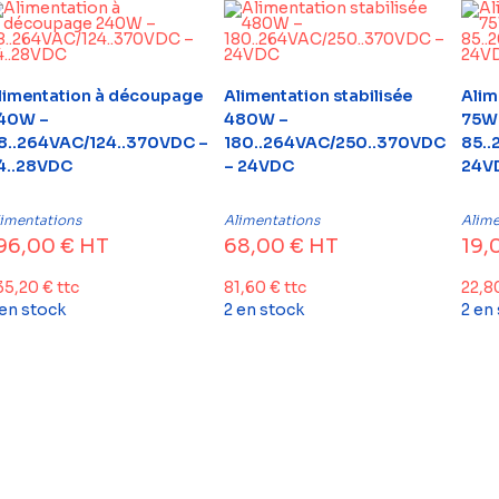
limentation à découpage
Alimentation stabilisée
Alim
40W –
480W –
75W
8..264VAC/124..370VDC –
180..264VAC/250..370VDC
85..
4..28VDC
– 24VDC
24V
limentations
Alimentations
Alime
96,00
€
HT
68,00
€
HT
19,
35,20
€
ttc
81,60
€
ttc
22,8
 en stock
2 en stock
2 en