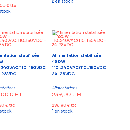
2 en stock
,00
€
ttc
 stock
entation stabilisée
Alimentation stabilisée
W –
480W –
.240VAC/110..150VDC
110..240VAC/110..150VDC –
..28VDC
24..28VDC
ntations
Alimentations
,00
€
HT
239,00
€
HT
,80
€
ttc
286,80
€
ttc
 stock
1 en stock