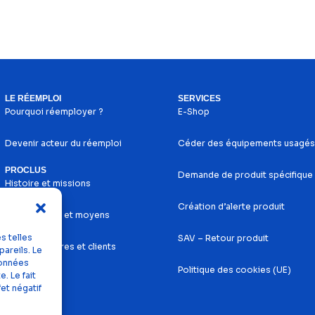
LE RÉEMPLOI
SERVICES
Pourquoi réemployer ?
E-Shop
Devenir acteur du réemploi
Céder des équipements usagés
PROCLUS
Demande de produit spécifique
Histoire et missions
Création d’alerte produit
Nos services et moyens
s telles
SAV – Retour produit
Nos partenaires et clients
areils. Le
données
Politique des cookies (UE)
. Le fait
et négatif