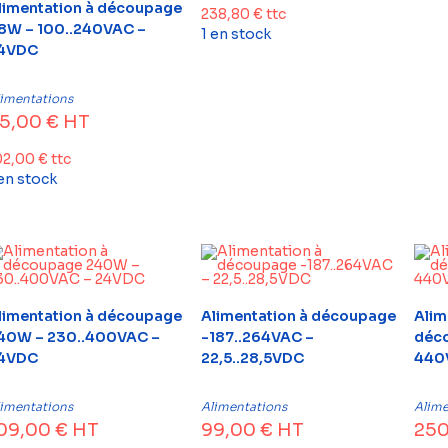
limentation à découpage
238,80
€
ttc
8W – 100..240VAC –
1 en stock
4VDC
limentations
5,00
€
HT
02,00
€
ttc
 en stock
limentation à découpage
Alimentation à découpage
Alim
40W – 230..400VAC –
-187..264VAC –
déc
4VDC
22,5..28,5VDC
440V
limentations
Alimentations
Alime
09,00
€
HT
99,00
€
HT
25