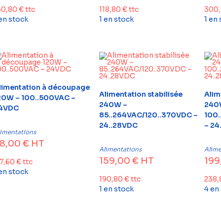
30,80
€
ttc
118,80
€
ttc
300
 en stock
1 en stock
1 en
limentation à découpage
Alimentation stabilisée
Alim
20W – 100..500VAC –
240W –
240
4VDC
85..264VAC/120..370VDC –
100.
24..28VDC
– 24
limentations
8,00
€
HT
Alimentations
Alime
159,00
€
HT
199
17,60
€
ttc
 en stock
190,80
€
ttc
238
1 en stock
4 en