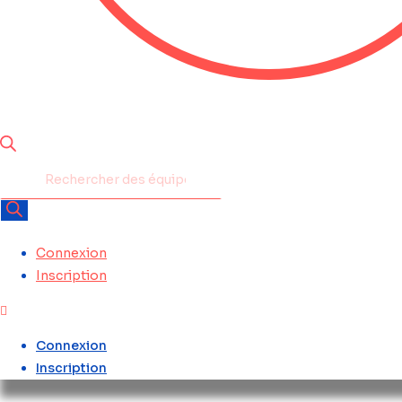
Recherche
de
produits
Connexion
Inscription
Connexion
Inscription