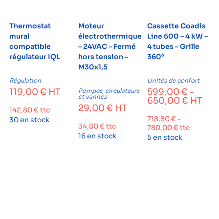
Thermostat
Moteur
Cassette Coadis
mural
électrothermique
Line 600 – 4 kW –
compatible
– 24VAC – Fermé
4 tubes – Grille
régulateur IQL
hors tension –
360°
M30x1,5
Régulation
Unités de confort
119,00
€
HT
599,00
€
-
Pompes, circulateurs
et vannes
650,00
€
HT
29,00
€
HT
142,80
€
ttc
718,80
€
-
30 en stock
34,80
€
ttc
780,00
€
ttc
16 en stock
5 en stock