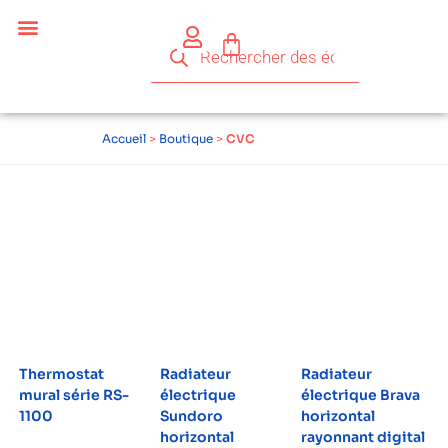
Céder ses équipements .
Qui sommes-nous ?
Pourquoi réemployer ?
Devenir acteur du réemploi
Accueil
>
Boutique
>
CVC
Thermostat
Radiateur
Radiateur
mural série RS-
électrique
électrique Brava
1100
Sundoro
horizontal
horizontal
rayonnant digital