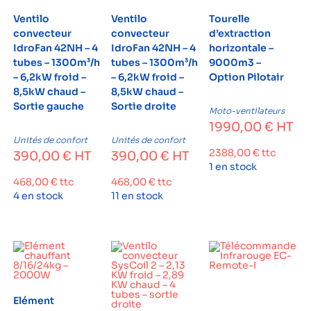
Ventilo
Ventilo
Tourelle
convecteur
convecteur
d’extraction
IdroFan 42NH – 4
IdroFan 42NH – 4
horizontale –
tubes – 1300m³/h
tubes – 1300m³/h
9000m3 –
– 6,2kW froid –
– 6,2kW froid –
Option Pilotair
8,5kW chaud –
8,5kW chaud –
Sortie gauche
Sortie droite
Moto-ventilateurs
1990,00
€
HT
Unités de confort
Unités de confort
2388,00
€
ttc
390,00
€
HT
390,00
€
HT
1 en stock
468,00
€
ttc
468,00
€
ttc
4 en stock
11 en stock
Elément