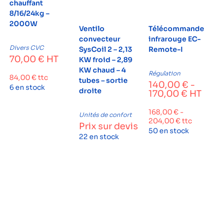
chauffant
8/16/24kg –
2000W
Ventilo
Télécommande
convecteur
infrarouge EC-
Divers CVC
SysCoil 2 – 2,13
Remote-I
70,00
€
HT
KW froid – 2,89
KW chaud – 4
Régulation
84,00
€
ttc
tubes – sortie
140,00
€
-
6 en stock
droite
170,00
€
HT
168,00
€
-
Unités de confort
204,00
€
ttc
Prix sur devis
50 en stock
22 en stock