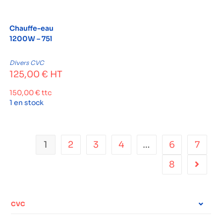
Chauffe-eau
1200W – 75l
Divers CVC
125,00
€
HT
150,00
€
ttc
1 en stock
1
2
3
4
…
6
7
8
CVC