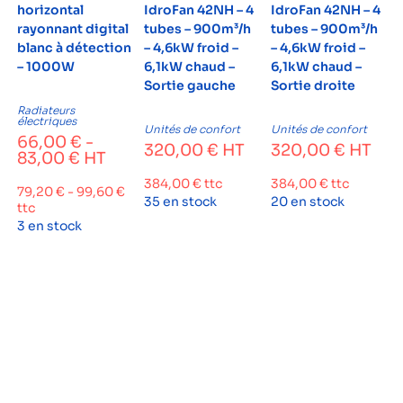
horizontal
IdroFan 42NH – 4
IdroFan 42NH – 4
rayonnant digital
tubes – 900m³/h
tubes – 900m³/h
blanc à détection
– 4,6kW froid –
– 4,6kW froid –
– 1000W
6,1kW chaud –
6,1kW chaud –
Sortie gauche
Sortie droite
Radiateurs
électriques
Unités de confort
Unités de confort
66,00
€
-
320,00
€
HT
320,00
€
HT
83,00
€
HT
384,00
€
ttc
384,00
€
ttc
79,20
€
-
99,60
€
35 en stock
20 en stock
ttc
3 en stock