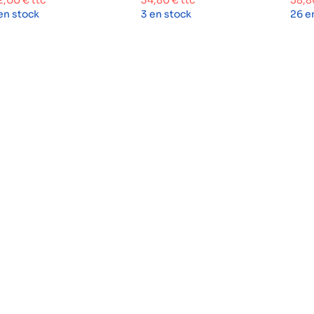
2,00
€
ttc
34,80
€
ttc
58,
 en stock
3 en stock
26 e