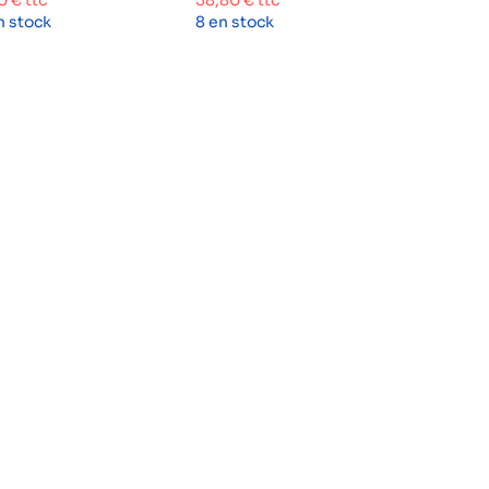
80
€
ttc
58,80
€
ttc
n stock
8 en stock