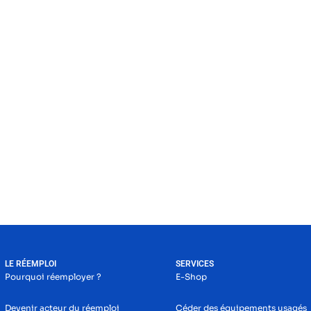
LE RÉEMPLOI
SERVICES
Pourquoi réemployer ?
E-Shop
Devenir acteur du réemploi
Céder des équipements usagés