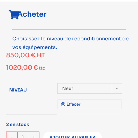
Acheter
Choisissez le niveau de reconditionnement de
vos équipements.
850,00
€
HT
1020,00
€
ttc
Neuf
NIVEAU
Effacer
2 en stock
-
+
AJOUTER AU PANIER