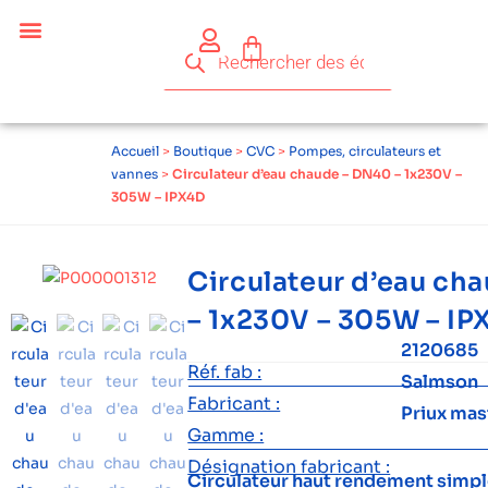
Accueil
>
Boutique
>
CVC
>
Pompes, circulateurs et
vannes
>
Circulateur d’eau chaude – DN40 – 1x230V –
305W – IPX4D
Circulateur d’eau ch
– 1x230V – 305W – IP
2120685
Réf. fab :
Salmson
Fabricant :
Priux mas
Gamme :
Désignation fabricant :
Circulateur haut rendement simpl