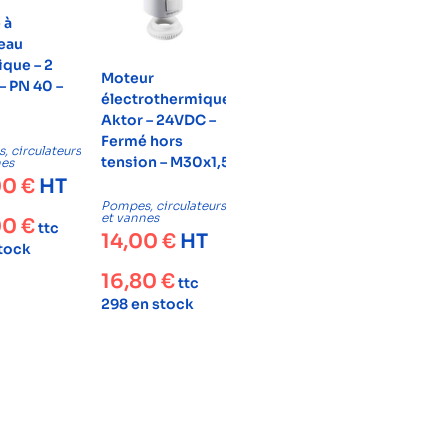
 à
eau
ique – 2
Moteur
– PN 40 –
électrothermique
Aktor – 24VDC –
Fermé hors
 circulateurs
tension – M30x1,5
nes
00
€
HT
Pompes, circulateurs
et vannes
00
€
ttc
14,00
€
HT
stock
16,80
€
ttc
298 en stock