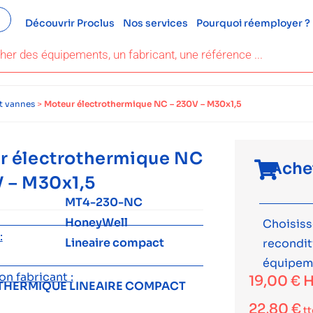
Découvrir Proclus
Nos services
Pourquoi réemployer ?
et vannes
>
Moteur électrothermique NC – 230V – M30x1,5
r électrothermique NC
Ache
V – M30x1,5
MT4-230-NC
HoneyWell
Choisiss
:
Lineaire compact
recondi
équipem
n fabricant :
19,00
€
H
THERMIQUE LINEAIRE COMPACT
22,80
€
tt