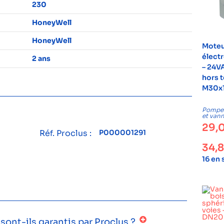
230
HoneyWell
HoneyWell
Mote
élect
2 ans
– 24V
hors t
M30x1
Pompes,
et van
29,
Réf. Proclus :
P000001291
34,
16 en
ont-ils garantis par Proclus ?