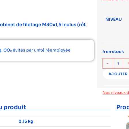
NIVEAU
binet de filetage M30x1,5 inclus (réf.
q. CO₂
évités par unité réemployée
4 en stock
-
AJOUTER 
Nos niveaux 
u produit
Prod
0,15 kg