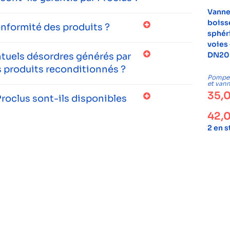
Vanne
boiss
onformité des produits ?
sphér
voies 
DN20
entuels désordres générés par
 produits reconditionnés ?
Pompes,
et van
35,
roclus sont-ils disponibles
42,
2 en 