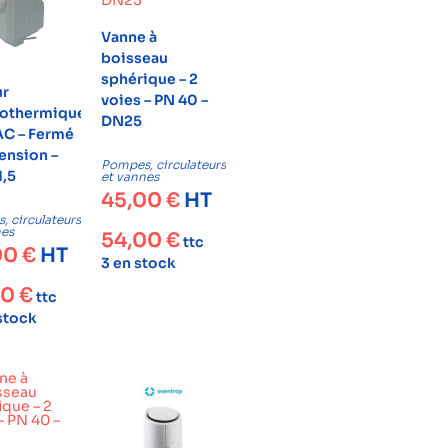
Vanne à
boisseau
sphérique – 2
ur
voies – PN 40 –
rothermique
DN25
AC – Fermé
ension –
Pompes, circulateurs
,5
et vannes
45,00
€
HT
 circulateurs
nes
54,00
€
ttc
00
€
HT
3 en stock
80
€
ttc
 stock