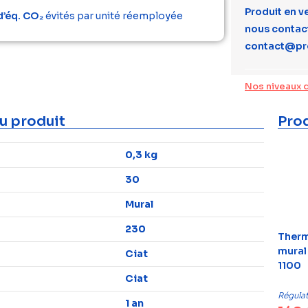
Produit en v
d’éq. CO₂
évités par unité réemployée
nous contact
contact@pr
Nos niveaux 
u produit
Prod
0,3 kg
30
Mural
230
Therm
mural
Ciat
1100
Ciat
Régula
1 an