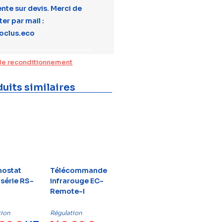
ente sur devis. Merci de
er par mail :
oclus.eco
de reconditionnement
uits similaires
ostat
Télécommande
 série RS-
infrarouge EC-
Remote-I
tion
Régulation