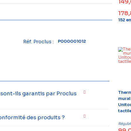
149
178
152 e
Réf. Proclus :
P000001012
Therm
ont-ils garantis par Proclus
mural 
Unito
tactil
onformité des produits ?
Régula
99,