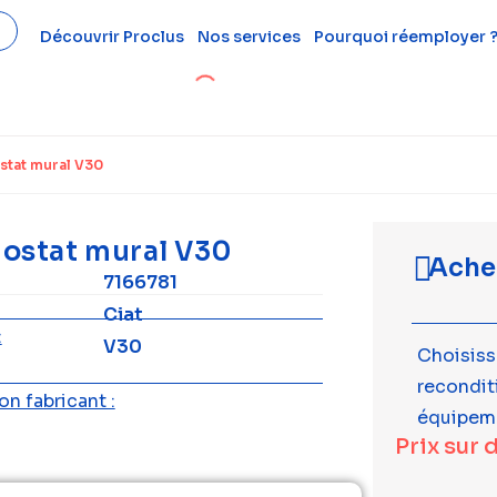
Découvrir Proclus
Nos services
Pourquoi réemployer 
tat mural V30
ostat mural V30
Ache
7166781
Ciat
:
V30
Choisiss
recondi
n fabricant :
équipem
Prix sur 