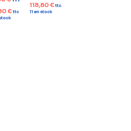
118,80
€
ttc
,80
€
ttc
11 en stock
 stock