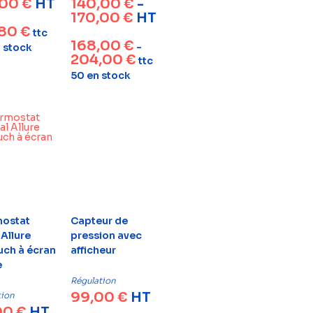
,00
€
HT
140,00
€
-
170,00
€
HT
,80
€
ttc
168,00
€
-
n stock
204,00
€
ttc
50 en stock
ostat
Capteur de
Allure
pression avec
uch à écran
afficheur
e
Régulation
99,00
€
HT
tion
00
€
HT