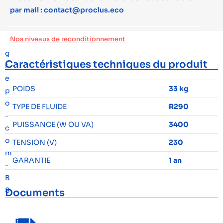
par mail : contact@proclus.eco
Nos niveaux de reconditionnement
Caractéristiques techniques du produit
POIDS
33 kg
TYPE DE FLUIDE
R290
PUISSANCE (W OU VA)
3400
TENSION (V)
230
GARANTIE
1 an
Documents
F