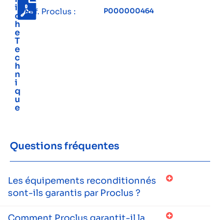
i
Réf. Proclus :
P000000464
c
h
e
T
e
c
h
n
i
q
u
e
Questions fréquentes
Les équipements reconditionnés
sont-ils garantis par Proclus ?
Comment Proclus garantit-il la