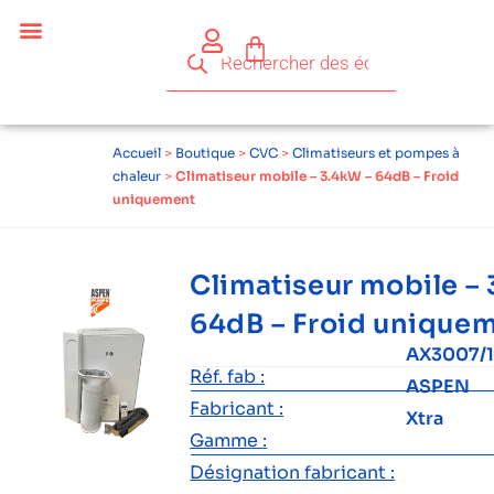
Accueil
>
Boutique
>
CVC
>
Climatiseurs et pompes à
chaleur
>
Climatiseur mobile – 3.4kW – 64dB – Froid
uniquement
Climatiseur mobile –
64dB – Froid unique
AX3007/
Réf. fab :
ASPEN
Fabricant :
Xtra
Gamme :
Désignation fabricant :