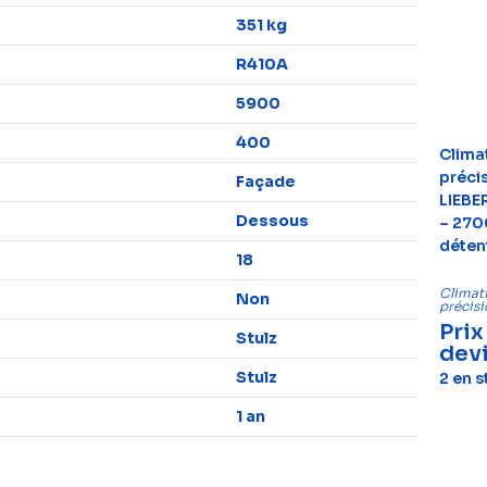
351 kg
R410A
5900
400
Clima
préci
Façade
LIEBE
Dessous
– 270
déten
18
Climati
Non
précis
Prix
Stulz
dev
Stulz
2 en 
1 an