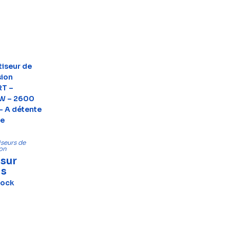
tiseur de
sion
RT –
W – 2600
– A détente
te
seurs de
ion
 sur
is
tock