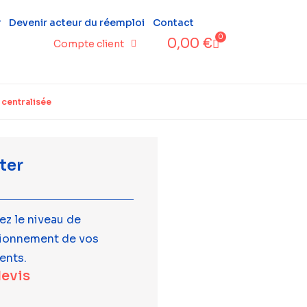
?
Devenir acteur du réemploi
Contact
0
0,00
€
Compte client
 centralisée
ter
ez le niveau de
tionnement de vos
ents.
devis