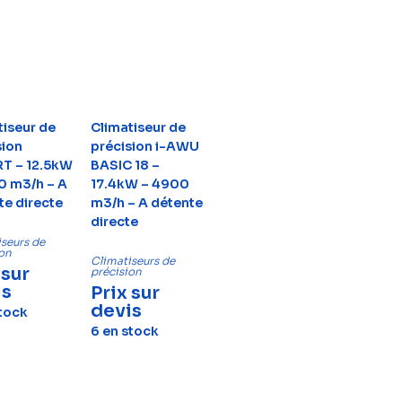
tiseur de
Climatiseur de
sion
précision i-AWU
RT – 12.5kW
BASIC 18 –
0 m3/h – A
17.4kW – 4900
te directe
m3/h – A détente
directe
seurs de
ion
Climatiseurs de
 sur
précision
is
Prix sur
devis
stock
6 en stock