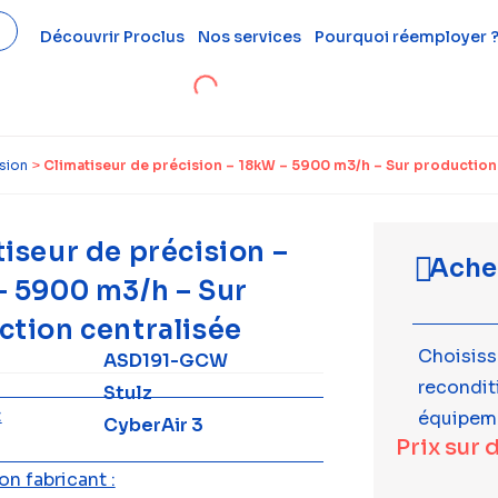
Découvrir Proclus
Nos services
Pourquoi réemployer 
ision
>
Climatiseur de précision – 18kW – 5900 m3/h – Sur production
iseur de précision –
Ache
– 5900 m3/h – Sur
ction centralisée
Choisiss
ASD191-GCW
recondi
Stulz
:
équipem
CyberAir 3
Prix sur 
n fabricant :