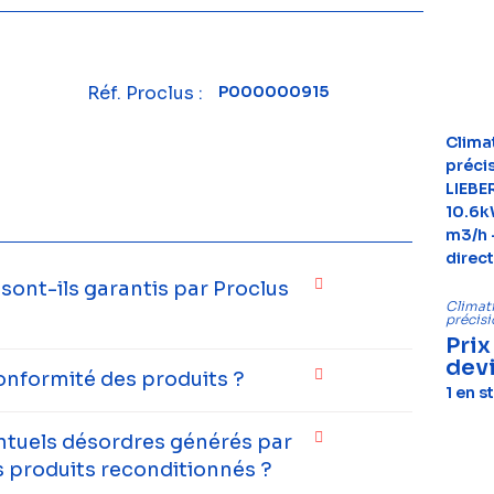
Réf. Proclus :
P000000915
Clima
préci
LIEBE
10.6k
m3/h 
direc
ont-ils garantis par Proclus
Climati
précis
Prix
dev
onformité des produits ?
1 en s
entuels désordres générés par
 produits reconditionnés ?