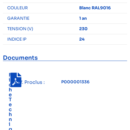
COULEUR
Blanc RAL9016
GARANTIE
1 an
TENSION (V)
230
INDICE IP
24
Documents
F
i
Réf. Proclus :
P000001336
c
h
e
T
e
c
h
n
i
q