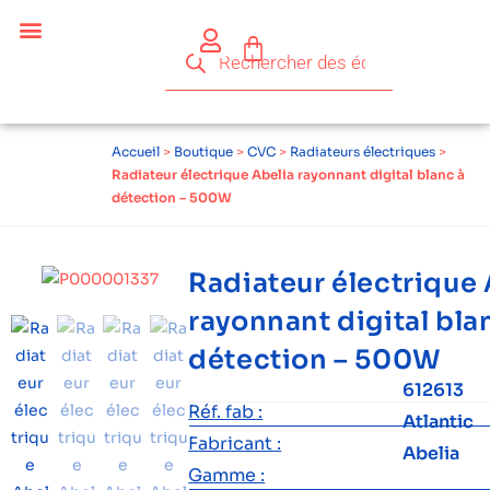
Céder ses équipements .
Qui sommes-nous ?
Pourquoi réemployer ?
Devenir acteur du réemploi
Accueil
>
Boutique
>
CVC
>
Radiateurs électriques
>
Radiateur électrique Abelia rayonnant digital blanc à
détection – 500W
Radiateur électrique 
rayonnant digital bla
détection – 500W
612613
Réf. fab :
Atlantic
Fabricant :
Abelia
Gamme :