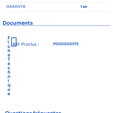
GARANTIE
1 an
Documents
F
i
Réf. Proclus :
P000000372
c
h
e
T
e
c
h
n
i
q
u
e