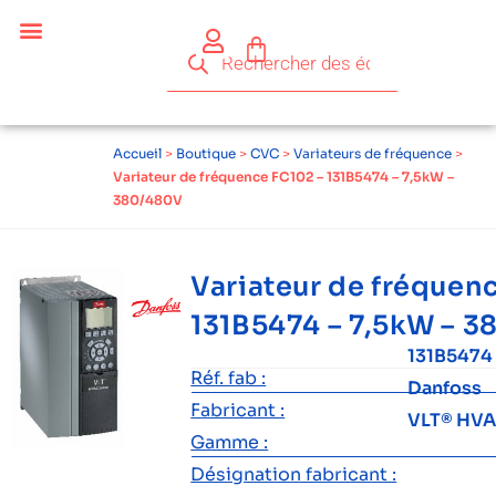
Céder ses équipements .
Qui sommes-nous ?
Pourquoi réemployer ?
Devenir acteur du réemploi
Accueil
>
Boutique
>
CVC
>
Variateurs de fréquence
>
Variateur de fréquence FC102 – 131B5474 – 7,5kW –
380/480V
Variateur de fréquen
131B5474 – 7,5kW – 
131B5474
Réf. fab :
Danfoss
Fabricant :
VLT® HVA
Gamme :
Désignation fabricant :