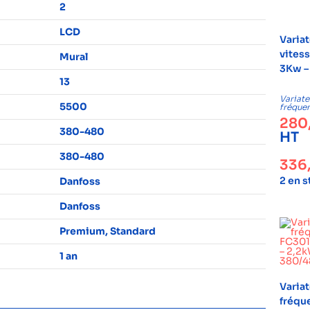
2
LCD
Varia
vitess
Mural
3Kw –
13
Variate
5500
fréque
280
380-480
HT
380-480
336
2 en 
Danfoss
Danfoss
Premium, Standard
1 an
Varia
fréqu