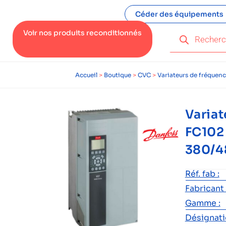
Céder des équipements
Voir nos produits reconditionnés
Accueil
>
Boutique
>
CVC
>
Variateurs de fréquen
Variat
FC102 
380/
Réf. fab :
Fabricant 
Gamme :
Désignatio