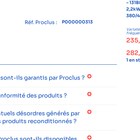
– 131B
2,2kW
380/
Réf. Proclus :
P000000313
Variate
fréque
235
282
1 en s
ont-ils garantis par Proclus ?
onformité des produits ?
entuels désordres générés par
 produits reconditionnés ?
roclus sont-ils disponibles