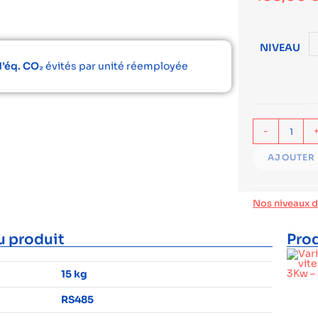
NIVEAU
d’éq. CO₂
évités par unité réemployée
-
AJOUTER 
Nos niveaux 
u produit
Prod
15 kg
RS485