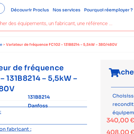
Découvrir Proclus
Nos services
Pourquoi réemployer ?
ce
>
Variateur de fréquence FC102 – 131B8214 – 5,5kW – 380/480V
eur de fréquence
Ache
– 131B8214 – 5,5kW –
480V
Choisiss
131B8214
recondi
Danfoss
:
équipem
340,00
n fabricant :
408,00