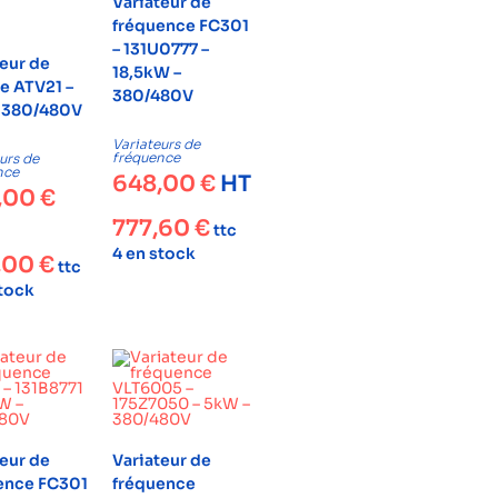
Variateur de
fréquence FC301
– 131U0777 –
teur de
18,5kW –
e ATV21 –
380/480V
 380/480V
Variateurs de
fréquence
urs de
nce
648,00
€
HT
,00
€
777,60
€
ttc
4 en stock
,00
€
ttc
stock
teur de
Variateur de
ence FC301
fréquence