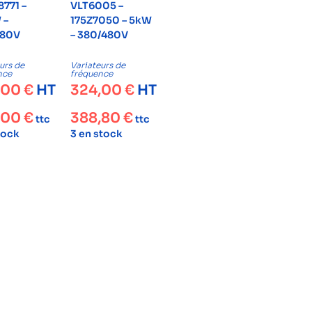
8771 –
VLT6005 –
 –
175Z7050 – 5kW
480V
– 380/480V
urs de
Variateurs de
nce
fréquence
,00
€
HT
324,00
€
HT
,00
€
388,80
€
ttc
ttc
tock
3 en stock