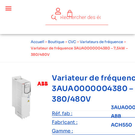
Accueil
>
Boutique
>
CVC
>
Variateurs de fréquence
>
Variateur de fréquence 3AUA0000004380 – 7,5kW –
380/480V
Variateur de fréquen
3AUA0000004380 – 
380/480V
3AUA00
Réf. fab :
ABB
Fabricant :
ACH550
Gamme :