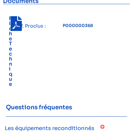
Documents
F
i
Réf. Proclus :
P000000368
c
h
e
T
e
c
h
n
i
q
u
e
Questions fréquentes
Les équipements reconditionnés