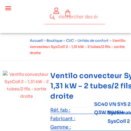
Accueil
>
Boutique
>
CVC
>
Unités de confort
>
Ventilo
convecteur SysCoil 2 – 1,31 kW – 2 tubes/2 fils – sortie
droite
Ventilo convecteur Sy
1,31 kW – 2 tubes/2 fil
droite
SC40 VN SYS 2
Réf. fab :
Q3W NIU FH
Systemai
Fabricant :
SysCoil 2
Gamme :