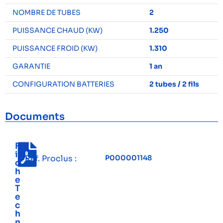
NOMBRE DE TUBES
2
PUISSANCE CHAUD (KW)
1.250
PUISSANCE FROID (KW)
1.310
GARANTIE
1 an
CONFIGURATION BATTERIES
2 tubes / 2 fils
Documents
F
i
Réf. Proclus :
P000001148
c
h
e
T
e
c
h
n