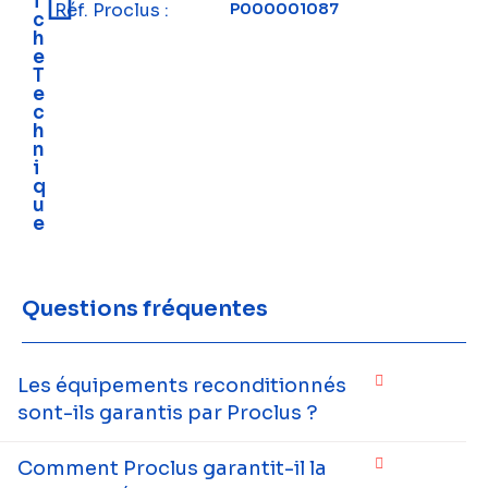
i
Réf. Proclus :
P000001087
c
h
e
T
e
c
h
n
i
q
u
e
Questions fréquentes
Les équipements reconditionnés
sont-ils garantis par Proclus ?
Comment Proclus garantit-il la