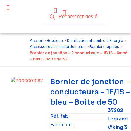
Céder ses équipements .
Qui sommes-nous ?
Pourquoi réemployer ?
Devenir acteur du réemploi
Accueil
>
Boutique
>
Distribution et contrôle Energie
>
Accessoires et raccordements
>
Borniers rapides
>
Bornier de jonction – 2 conducteurs – 1E/1S – 8mm²
– bleu – Boite de 50
Bornier de jonction –
conducteurs – 1E/1S 
bleu – Boite de 50
37202
Réf. fab :
Legrand
Fabricant :
Viking 3