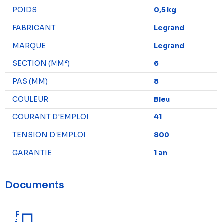
POIDS
0,5 kg
FABRICANT
Legrand
MARQUE
Legrand
SECTION (MM²)
6
PAS (MM)
8
COULEUR
Bleu
COURANT D'EMPLOI
41
TENSION D'EMPLOI
800
GARANTIE
1 an
Documents
F