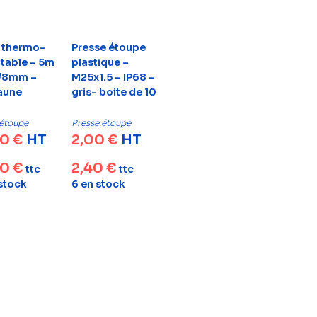
 thermo-
Presse étoupe
ctable – 5m
plastique –
/8mm –
M25x1.5 – IP68 –
jaune
gris- boite de 10
 étoupe
Presse étoupe
00
€
HT
2,00
€
HT
80
€
2,40
€
ttc
ttc
 stock
6 en stock