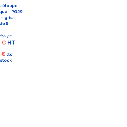
e étoupe
ique – PG29
 – gris-
de 5
 étoupe
0
€
HT
6
€
ttc
 stock