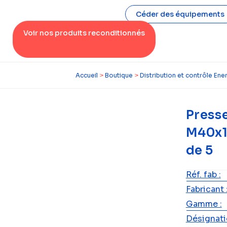
Céder des équipements
Voir nos produits reconditionnés
Accueil
>
Boutique
>
Distribution et contrôle Ene
Press
M40x1.
de 5
Réf. fab :
Fabricant 
Gamme :
Désignatio