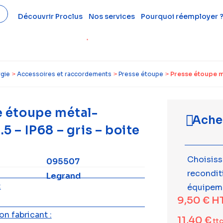
Découvrir Proclus
Nos services
Pourquoi réemployer 
rgie
>
Accessoires et raccordements
>
Presse étoupe
>
Presse étoupe mé
e étoupe métal-
Ache
5 – IP68 – gris – boite
Choisiss
095507
recondi
Legrand
:
équipem
9,50
€
H
n fabricant :
11,40
€
tt