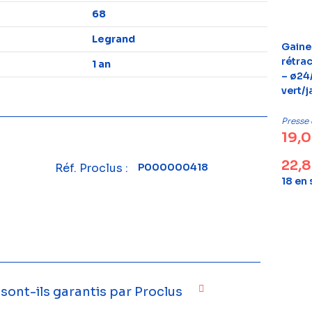
68
Legrand
Gaine
rétra
1 an
– ø24
vert/
Presse
19,
22,
Réf. Proclus :
P000000418
18 en
ont-ils garantis par Proclus