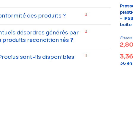
Press
plast
onformité des produits ?
– IP68
boite 
entuels désordres générés par
Presse
 produits reconditionnés ?
2,8
3,3
Proclus sont-ils disponibles
36 en