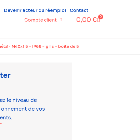
?
Devenir acteur du réemploi
Contact
0
0,00
€
Compte client
tal- M40x1.5 – IP68 – gris – boite de 5
ter
ez le niveau de
tionnement de vos
ents.
T
c