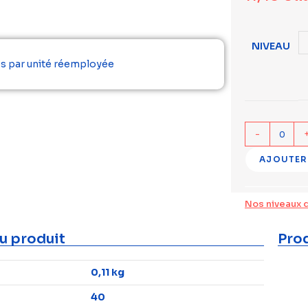
NIVEAU
és par unité réemployée
-
AJOUTER
Nos niveaux 
u produit
Prod
0,11 kg
40