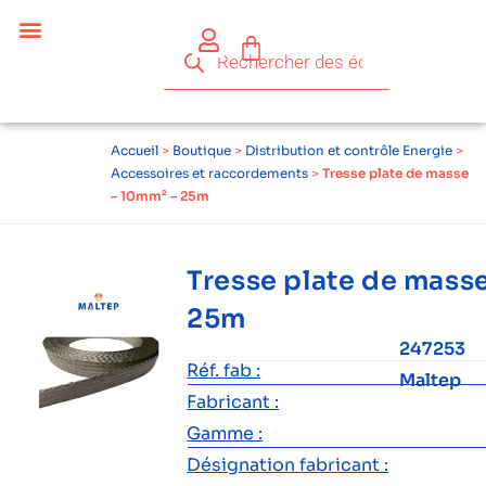
Accueil
>
Boutique
>
Distribution et contrôle Energie
>
Accessoires et raccordements
>
Tresse plate de masse
– 10mm² – 25m
Tresse plate de mass
25m
247253
Réf. fab :
Maltep
Fabricant :
Gamme :
Désignation fabricant :