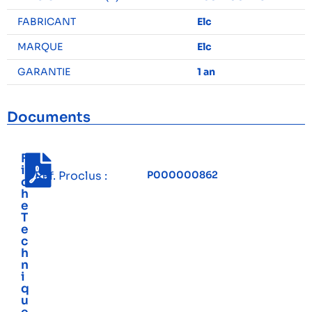
FABRICANT
Elc
MARQUE
Elc
GARANTIE
1 an
Documents
F
i
Réf. Proclus :
P000000862
c
h
e
T
e
c
h
n
i
q
u