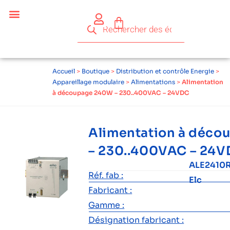
Accueil
>
Boutique
>
Distribution et contrôle Energie
>
Appareillage modulaire
>
Alimentations
>
Alimentation
à découpage 240W – 230..400VAC – 24VDC
Alimentation à déc
– 230..400VAC – 24
ALE2410
Réf. fab :
Elc
Fabricant :
Gamme :
Désignation fabricant :