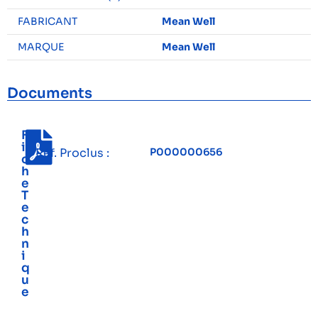
FABRICANT
Mean Well
MARQUE
Mean Well
Documents
F
i
Réf. Proclus :
P000000656
c
h
e
T
e
c
h
n
i
q
u
e