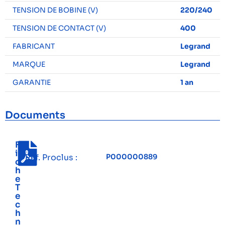
TENSION DE BOBINE (V)
220/240
TENSION DE CONTACT (V)
400
FABRICANT
Legrand
MARQUE
Legrand
GARANTIE
1 an
Documents
F
i
Réf. Proclus :
P000000889
c
h
e
T
e
c
h
n