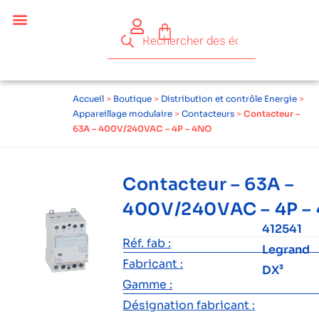
Accueil
>
Boutique
>
Distribution et contrôle Energie
>
Appareillage modulaire
>
Contacteurs
>
Contacteur –
63A – 400V/240VAC – 4P – 4NO
Contacteur – 63A –
400V/240VAC – 4P –
412541
Réf. fab :
Legrand
Fabricant :
DX³
Gamme :
Désignation fabricant :