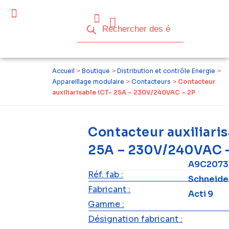
Céder ses équipements .
Qui sommes-nous ?
Pourquoi réemployer ?
Devenir acteur du réemploi
Accueil
>
Boutique
>
Distribution et contrôle Energie
>
Appareillage modulaire
>
Contacteurs
>
Contacteur
auxiliarisable iCT- 25A – 230V/240VAC – 2P
Contacteur auxiliaris
25A – 230V/240VAC 
A9C2073
Réf. fab :
Schneide
Fabricant :
Acti 9
Gamme :
Désignation fabricant :