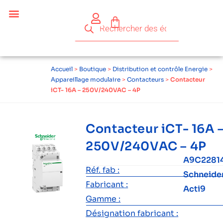
Céder ses équipements .
Qui sommes-nous ?
Pourquoi réemployer ?
Devenir acteur du réemploi
Accueil
>
Boutique
>
Distribution et contrôle Energie
>
Appareillage modulaire
>
Contacteurs
>
Contacteur
iCT- 16A – 250V/240VAC – 4P
Contacteur iCT- 16A 
250V/240VAC – 4P
A9C2281
Réf. fab :
Schneide
Fabricant :
Acti9
Gamme :
Désignation fabricant :