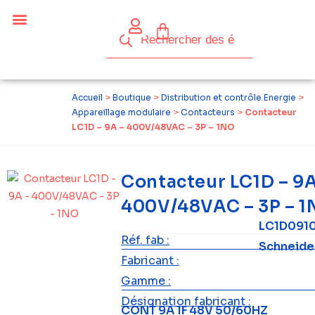
Céder ses équipements .
Qui sommes-nous ?
Pourquoi réemployer ?
Devenir acteur du réemploi
Accueil
>
Boutique
>
Distribution et contrôle Energie
>
Appareillage modulaire
>
Contacteurs
>
Contacteur
LC1D – 9A – 400V/48VAC – 3P – 1NO
Contacteur LC1D – 9A
400V/48VAC – 3P – 
LC1D091
Réf. fab :
Schneide
Fabricant :
Gamme :
Désignation fabricant :
CONT 9A 1F 48V 50/60HZ