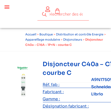
Céder ses équipements .
Qui sommes-nous ?
Pourquoi réemployer ?
Devenir acteur du réemploi
Accueil
>
Boutique
>
Distribution et contrôle Energie
>
Appareillage modulaire
>
Disjoncteurs
>
Disjoncteur
C40a – C16A – 1P+N – courbe C
Disjoncteur C40a – C
courbe C
A9N1750
Réf. fab :
Schneide
Fabricant :
Librio
Gamme :
Désignation fabricant :