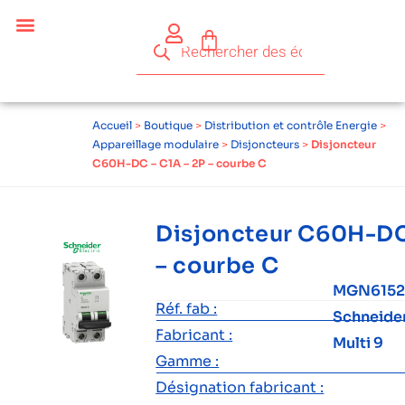
Accueil
>
Boutique
>
Distribution et contrôle Energie
>
Appareillage modulaire
>
Disjoncteurs
>
Disjoncteur
C60H-DC – C1A – 2P – courbe C
Disjoncteur C60H-DC
– courbe C
MGN6152
Réf. fab :
Schneide
Fabricant :
Multi 9
Gamme :
Désignation fabricant :