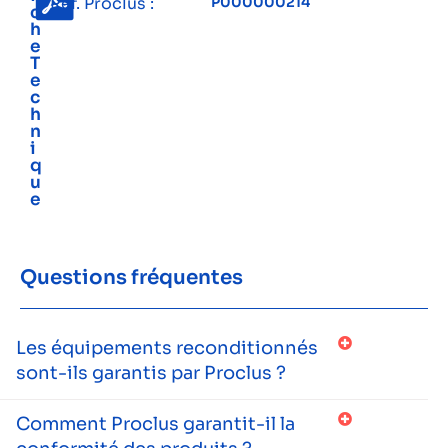
Réf. Proclus :
P000000214
c
h
e
T
e
c
h
n
i
q
u
e
Questions fréquentes
Les équipements reconditionnés
sont-ils garantis par Proclus ?
Comment Proclus garantit-il la