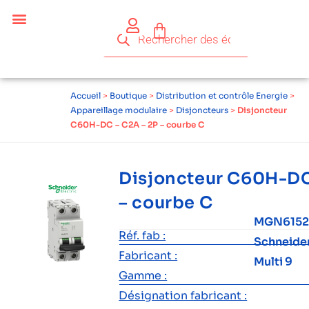
Céder ses équipements .
Qui sommes-nous ?
Pourquoi réemployer ?
Devenir acteur du réemploi
Accueil
>
Boutique
>
Distribution et contrôle Energie
>
Appareillage modulaire
>
Disjoncteurs
>
Disjoncteur
C60H-DC – C2A – 2P – courbe C
Disjoncteur C60H-DC
– courbe C
MGN6152
Réf. fab :
Schneide
Fabricant :
Multi 9
Gamme :
Désignation fabricant :