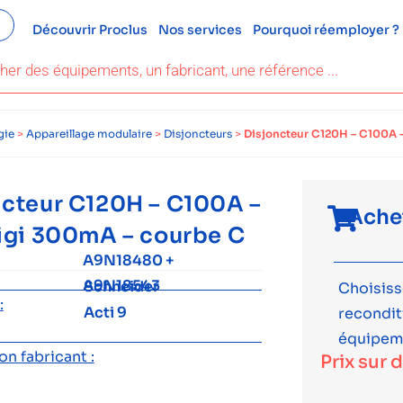
Découvrir Proclus
Nos services
Pourquoi réemployer ?
gie
>
Appareillage modulaire
>
Disjoncteurs
>
Disjoncteur C120H – C100A –
ncteur C120H – C100A –
Ache
Vigi 300mA – courbe C
A9N18480 +
A9N18543
Schneider
Choisiss
:
Acti 9
recondi
équipem
n fabricant :
Prix sur 