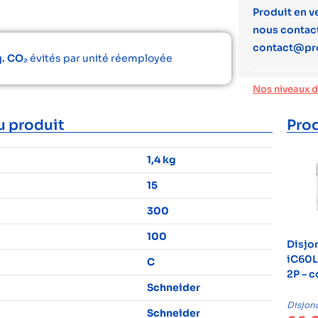
Produit en v
nous contact
contact@pr
q. CO₂
évités par unité réemployée
Nos niveaux 
u produit
Prod
1,4 kg
15
300
100
Disjo
iC60L
C
2P – 
Schneider
Disjon
Schneider