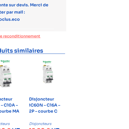
ente sur devis. Merci de
er par mail :
oclus.eco
de reconditionnement
uits similaires
ncteur
Disjoncteur
 – C10A –
iC60N – C16A –
courbe MA
2P – courbe C
cteurs
Disjoncteurs