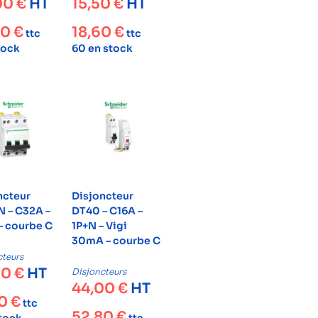
00
€
HT
15,50
€
HT
20
€
18,60
€
ttc
ttc
tock
60 en stock
ncteur
Disjoncteur
 – C32A –
DT40 – C16A –
– courbe C
1P+N – Vigi
30mA – courbe C
cteurs
50
€
HT
Disjoncteurs
44,00
€
HT
80
€
ttc
52,80
€