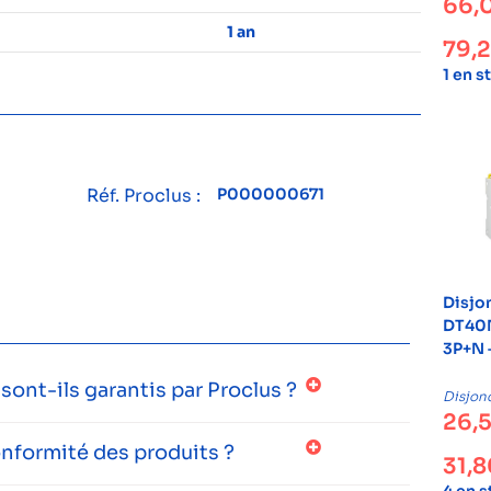
66,
1 an
79,
1 en s
Réf. Proclus :
P000000671
Disjo
DT40N
3P+N 
ont-ils garantis par Proclus ?
Disjon
26,
onformité des produits ?
31,