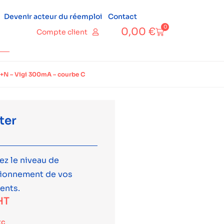
Devenir acteur du réemploi
Contact
0
0,00
€
Compte client
P+N – Vigi 300mA – courbe C
ter
ez le niveau de
tionnement de vos
ents.
HT
tc