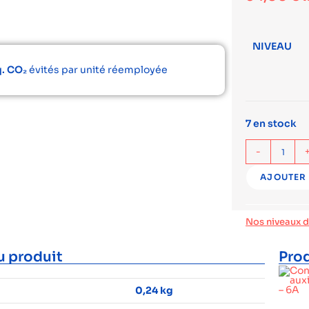
NIVEAU
q. CO₂
évités par unité réemployée
7 en stock
-
AJOUTER 
Nos niveaux 
u produit
Prod
0,24 kg