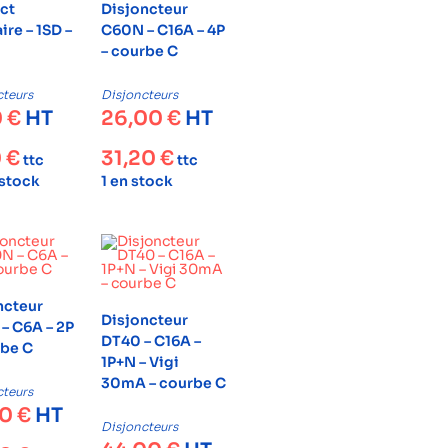
ct
Disjoncteur
aire – 1SD –
C60N – C16A – 4P
– courbe C
cteurs
Disjoncteurs
0
€
HT
26,00
€
HT
0
€
31,20
€
ttc
ttc
 stock
1 en stock
ncteur
Disjoncteur
– C6A – 2P
DT40 – C16A –
rbe C
1P+N – Vigi
30mA – courbe C
cteurs
00
€
HT
Disjoncteurs