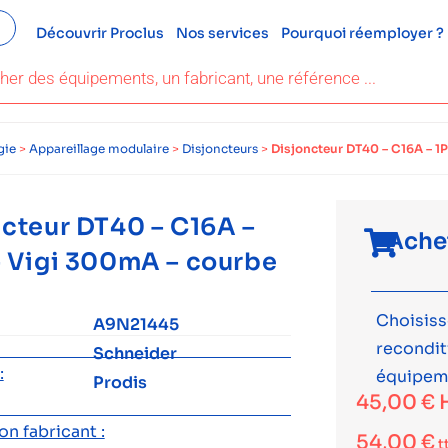
Découvrir Proclus
Nos services
Pourquoi réemployer ?
gie
>
Appareillage modulaire
>
Disjoncteurs
>
Disjoncteur DT40 – C16A – 1
cteur DT40 – C16A –
Ache
– Vigi 300mA – courbe
Choisiss
A9N21445
recondi
Schneider
:
équipem
Prodis
45,00
€
n fabricant :
54,00
€
t