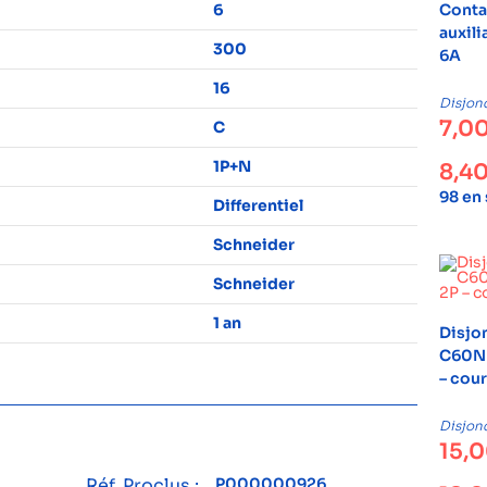
6
Conta
auxili
300
6A
16
Disjon
7,0
C
1P+N
8,4
98 en
Differentiel
Schneider
Schneider
1 an
Disjo
C60N 
– cou
Disjon
15,
Réf. Proclus :
P000000926