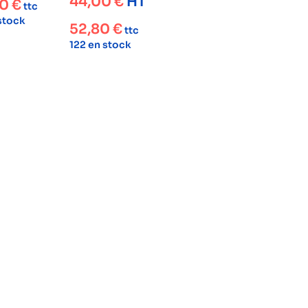
44,00
€
HT
00
€
ttc
 stock
52,80
€
ttc
122 en stock