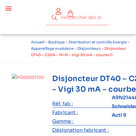
Céder ses équipements .
Qui sommes-nous ?
Pourquoi réemployer ?
Devenir acteur du réemploi
Accueil
>
Boutique
>
Distribution et contrôle Energie
>
Appareillage modulaire
>
Disjoncteurs
>
Disjoncteur
DT40 – C20A – 1P+N – Vigi 30 mA – courbe C
Disjoncteur DT40 – C
– Vigi 30 mA – courbe
A9N2144
Réf. fab :
Schneide
Fabricant :
Acti 9
Gamme :
Désignation fabricant :