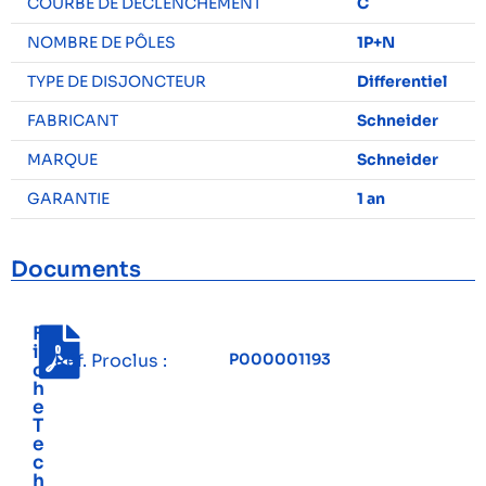
COURBE DE DÉCLENCHEMENT
C
NOMBRE DE PÔLES
1P+N
TYPE DE DISJONCTEUR
Differentiel
FABRICANT
Schneider
MARQUE
Schneider
GARANTIE
1 an
Documents
F
i
Réf. Proclus :
P000001193
c
h
e
T
e
c
h