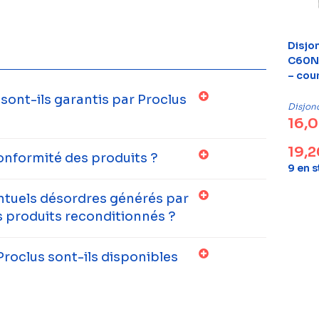
Disjo
C60N 
– cou
ont-ils garantis par Proclus
Disjon
16,
19,
onformité des produits ?
9 en 
entuels désordres générés par
 produits reconditionnés ?
Proclus sont-ils disponibles