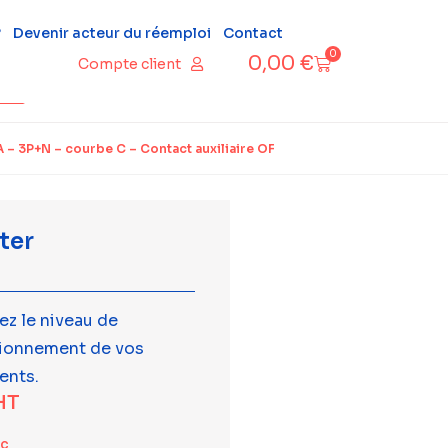
?
Devenir acteur du réemploi
Contact
0
0,00
€
Compte client
– 3P+N – courbe C – Contact auxiliaire OF
ter
ez le niveau de
tionnement de vos
ents.
HT
tc