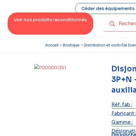
Céder des équipements
Voir nos produits reconditionnés
Accueil
>
Boutique
>
Distribution et contrôle Ene
Disjo
3P+N 
auxili
Réf. fab :
Fabricant 
Gamme :
Désignatio
Disjoncte