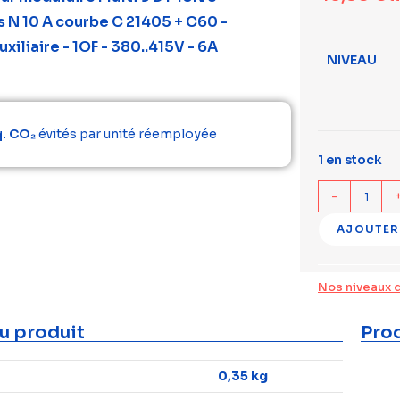
s N 10 A courbe C 21405 + C60 -
xiliaire - 1OF - 380..415V - 6A
NIVEAU
q. CO₂
évités par unité réemployée
1 en stock
-
AJOUTER
Nos niveaux 
u produit
Prod
0,35 kg