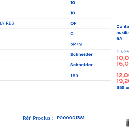
10
10
IAIRES
OF
Conta
auxili
C
6A
3P+N
Disjon
Schneider
10,
16,
Schneider
12,
1 an
19,
358 e
Réf. Proclus :
P000001351