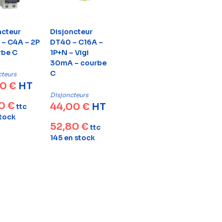
ncteur
Disjoncteur
– C4A – 2P
DT40 – C16A –
rbe C
1P+N – Vigi
30mA – courbe
C
cteurs
00
€
HT
Disjoncteurs
20
€
44,00
€
HT
ttc
stock
52,80
€
ttc
145 en stock