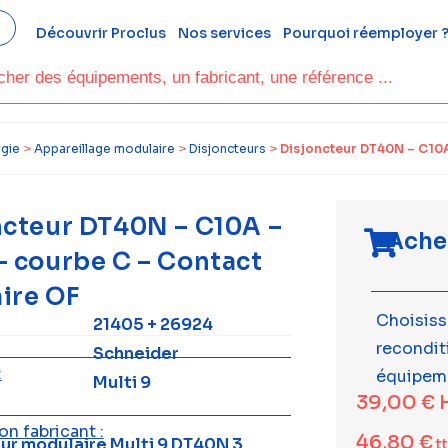
Découvrir Proclus
Nos services
Pourquoi réemployer 
rgie
>
Appareillage modulaire
>
Disjoncteurs
>
Disjoncteur DT40N – C10A 
ncteur DT40N – C10A –
Ache
– courbe C – Contact
aire OF
Choisiss
21405 + 26924
recondi
Schneider
:
équipem
Multi 9
39,00
€
n fabricant :
46,80
€
ur modulaire Multi 9 DT40N 3
t