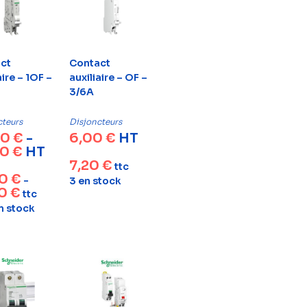
ct
Contact
aire – 1OF –
auxiliaire – OF –
3/6A
cteurs
Disjoncteurs
00
€
-
6,00
€
HT
00
€
HT
7,20
€
ttc
00
€
-
3 en stock
20
€
ttc
n stock