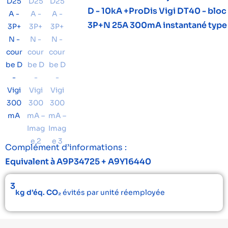
D - 10kA +ProDis Vigi DT40 - bloc 
3P+N 25A 300mA instantané type
Complément d’informations :
Equivalent à A9P34725 + A9Y16440
3
kg d’éq. CO₂
évités par unité réemployée