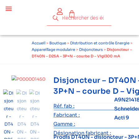
Accueil
>
Boutique
>
Distribution et contrôle Energie
>
Appareillage modulaire
>
Disjoncteurs
>
Disjoncteur –
DT40N – D25A – 3P+N – courbe D – Vigi300 mA
Disjoncteur – DT40N 
3P+N – courbe D – V
A9N21418
Réf. fab :
Schneide
Fabricant :
Acti 9
Gamme :
Désignation fabricant :
Prodis DT40N - disjoncteur - 3P+