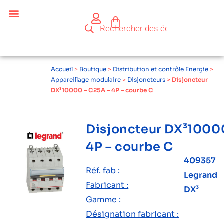
Accueil
>
Boutique
>
Distribution et contrôle Energie
>
Appareillage modulaire
>
Disjoncteurs
>
Disjoncteur
DX³10000 – C25A – 4P – courbe C
Disjoncteur DX³1000
4P – courbe C
409357
Réf. fab :
Legrand
Fabricant :
DX³
Gamme :
Désignation fabricant :