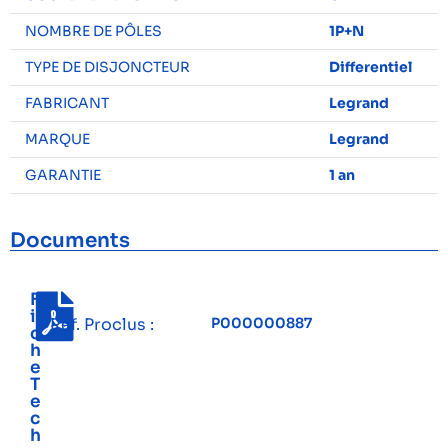
NOMBRE DE PÔLES
1P+N
TYPE DE DISJONCTEUR
Differentiel
FABRICANT
Legrand
MARQUE
Legrand
GARANTIE
1 an
Documents
F
i
Réf. Proclus :
P000000887
c
h
e
T
e
c
h