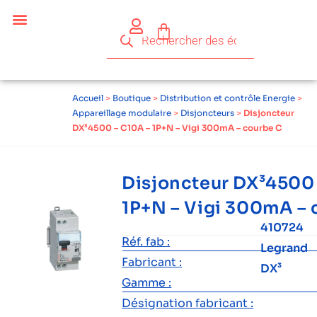
Accueil
>
Boutique
>
Distribution et contrôle Energie
>
Appareillage modulaire
>
Disjoncteurs
>
Disjoncteur
DX³4500 – C10A – 1P+N – Vigi 300mA – courbe C
Disjoncteur DX³4500 
1P+N – Vigi 300mA – 
410724
Réf. fab :
Legrand
Fabricant :
DX³
Gamme :
Désignation fabricant :