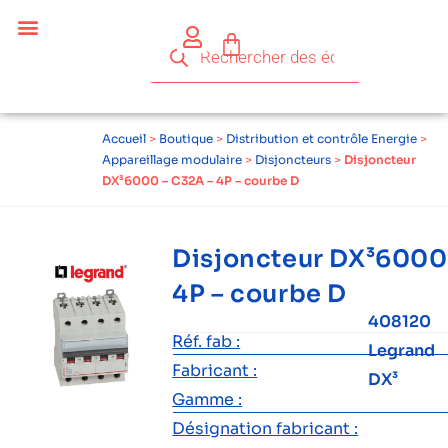
Accueil
>
Boutique
>
Distribution et contrôle Energie
>
Appareillage modulaire
>
Disjoncteurs
>
Disjoncteur
DX³6000 – C32A – 4P – courbe D
Disjoncteur DX³6000
4P – courbe D
408120
Réf. fab :
Legrand
Fabricant :
DX³
Gamme :
Désignation fabricant :