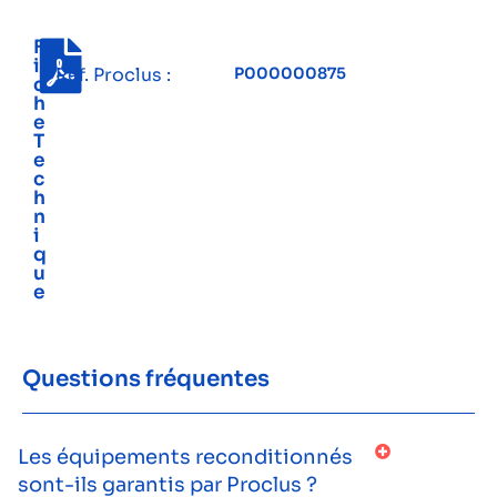
F
i
Réf. Proclus :
P000000875
c
h
e
T
e
c
h
n
i
q
u
e
Questions fréquentes
Les équipements reconditionnés
sont-ils garantis par Proclus ?