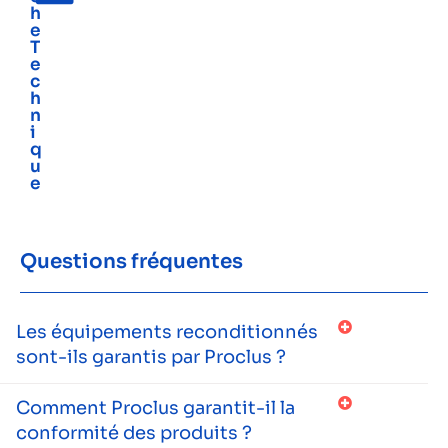
h
e
T
e
c
h
n
i
q
u
e
Questions fréquentes
Les équipements reconditionnés
sont-ils garantis par Proclus ?
Comment Proclus garantit-il la
conformité des produits ?