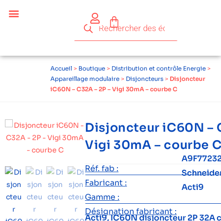
Accueil
>
Boutique
>
Distribution et contrôle Energie
>
Appareillage modulaire
>
Disjoncteurs
>
Disjoncteur
iC60N – C32A – 2P – Vigi 30mA – courbe C
Disjoncteur iC60N – 
Vigi 30mA – courbe 
A9F77232
Réf. fab :
Schneide
Fabricant :
Acti9
Gamme :
Désignation fabricant :
Acti9, IC60N disjoncteur 2P 32A 