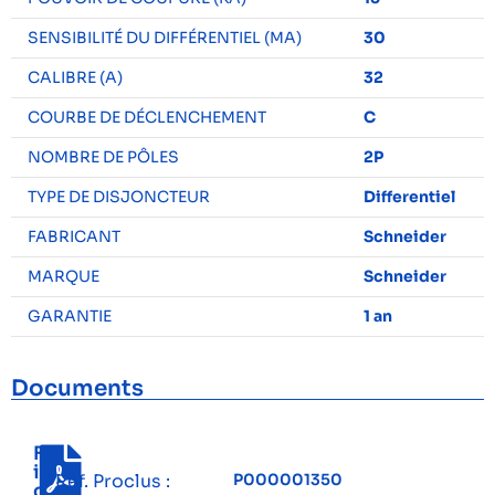
SENSIBILITÉ DU DIFFÉRENTIEL (MA)
30
CALIBRE (A)
32
COURBE DE DÉCLENCHEMENT
C
NOMBRE DE PÔLES
2P
TYPE DE DISJONCTEUR
Differentiel
FABRICANT
Schneider
MARQUE
Schneider
GARANTIE
1 an
Documents
F
i
Réf. Proclus :
P000001350
c