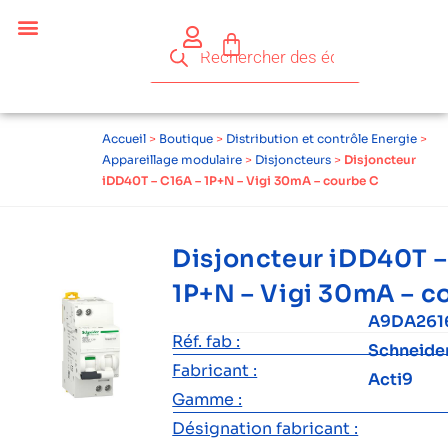
Accueil
>
Boutique
>
Distribution et contrôle Energie
>
Appareillage modulaire
>
Disjoncteurs
>
Disjoncteur
iDD40T – C16A – 1P+N – Vigi 30mA – courbe C
Disjoncteur iDD40T –
1P+N – Vigi 30mA – c
A9DA261
Réf. fab :
Schneide
Fabricant :
Acti9
Gamme :
Désignation fabricant :