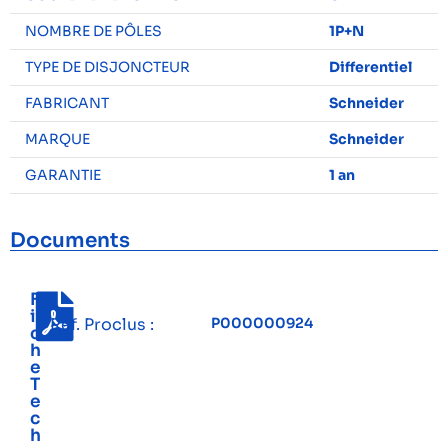
NOMBRE DE PÔLES
1P+N
TYPE DE DISJONCTEUR
Differentiel
FABRICANT
Schneider
MARQUE
Schneider
GARANTIE
1 an
Documents
F
i
Réf. Proclus :
P000000924
c
h
e
T
e
c
h