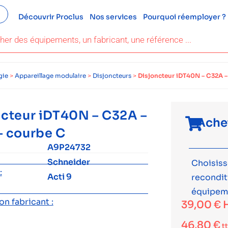
Découvrir Proclus
Nos services
Pourquoi réemployer ?
gie
>
Appareillage modulaire
>
Disjoncteurs
>
Disjoncteur iDT40N – C32A –
ncteur iDT40N – C32A –
Ache
– courbe C
A9P24732
Schneider
Choisiss
:
Acti 9
recondi
équipem
n fabricant :
39,00
€
46,80
€
t