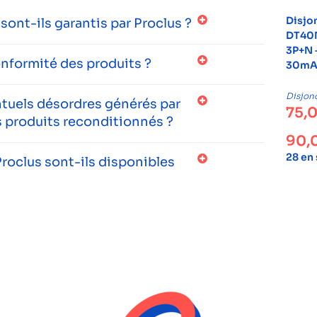
Disjo
ont-ils garantis par Proclus ?
DT40N
3P+N 
onformité des produits ?
30mA 
Disjon
entuels désordres générés par
75,
 produits reconditionnés ?
90,
28 en
roclus sont-ils disponibles