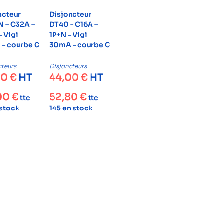
ncteur
Disjoncteur
 – C32A –
DT40 – C16A –
– Vigi
1P+N – Vigi
– courbe C
30mA – courbe C
cteurs
Disjoncteurs
00
€
HT
44,00
€
HT
00
€
52,80
€
ttc
ttc
 stock
145 en stock