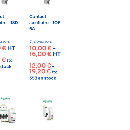
ct
Contact
aire – 1SD –
auxiliaire – 1OF –
6A
cteurs
Disjoncteurs
0
€
HT
10,00
€
-
16,00
€
HT
0
€
ttc
12,00
€
-
 stock
19,20
€
ttc
358 en stock