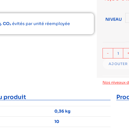
NIVEAU
q. CO₂
évités par unité réemployée
-
AJOUTER 
Nos niveaux 
u produit
Prod
0,36 kg
10