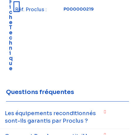
F
i
Réf. Proclus :
P000000219
c
h
e
T
e
c
h
n
i
q
u
e
Questions fréquentes
Les équipements reconditionnés
sont-ils garantis par Proclus ?