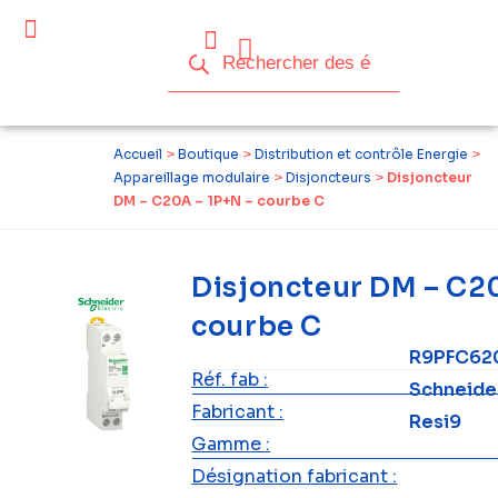
Céder ses équipements .
Qui sommes-nous ?
Pourquoi réemployer ?
Devenir acteur du réemploi
Accueil
>
Boutique
>
Distribution et contrôle Energie
>
Appareillage modulaire
>
Disjoncteurs
>
Disjoncteur
DM – C20A – 1P+N – courbe C
Disjoncteur DM – C20
courbe C
R9PFC62
Réf. fab :
Schneide
Fabricant :
Resi9
Gamme :
Désignation fabricant :