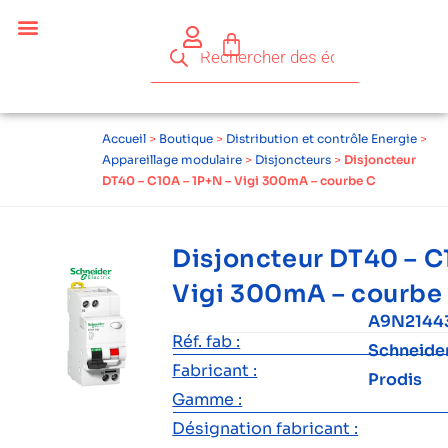
Accueil
>
Boutique
>
Distribution et contrôle Energie
>
Appareillage modulaire
>
Disjoncteurs
>
Disjoncteur
DT40 – C10A – 1P+N – Vigi 300mA – courbe C
Disjoncteur DT40 – C
Vigi 300mA – courbe
A9N2144
Réf. fab :
Schneide
Fabricant :
Prodis
Gamme :
Désignation fabricant :