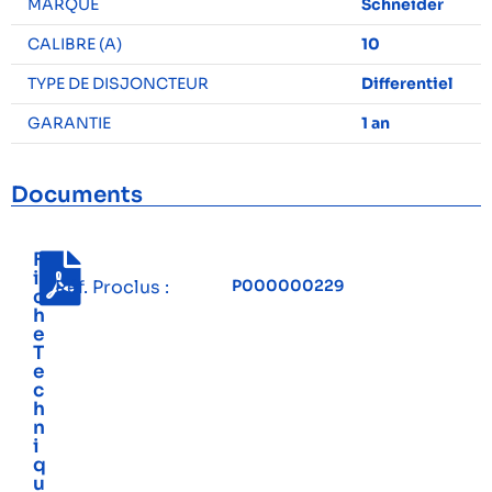
MARQUE
Schneider
CALIBRE (A)
10
TYPE DE DISJONCTEUR
Differentiel
GARANTIE
1 an
Documents
F
i
Réf. Proclus :
P000000229
c
h
e
T
e
c
h
n
i
q
u