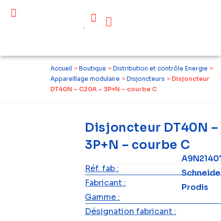
Céder ses équipements .
Qui sommes-nous ?
Pourquoi réemployer ?
Devenir acteur du réemploi
Accueil
>
Boutique
>
Distribution et contrôle Energie
>
Appareillage modulaire
>
Disjoncteurs
>
Disjoncteur
DT40N – C20A – 3P+N – courbe C
Disjoncteur DT40N –
3P+N – courbe C
A9N2140
Réf. fab :
Schneide
Fabricant :
Prodis
Gamme :
Désignation fabricant :