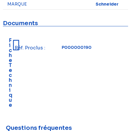
MARQUE
Schneider
Documents
F
i
Réf. Proclus :
P000000190
c
h
e
T
e
c
h
n
i
q
u
e
Questions fréquentes