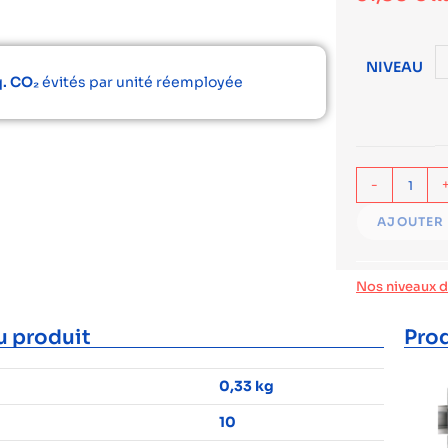
NIVEAU
q. CO₂
évités par unité réemployée
-
AJOUTER 
Nos niveaux 
u produit
Prod
0,33 kg
10