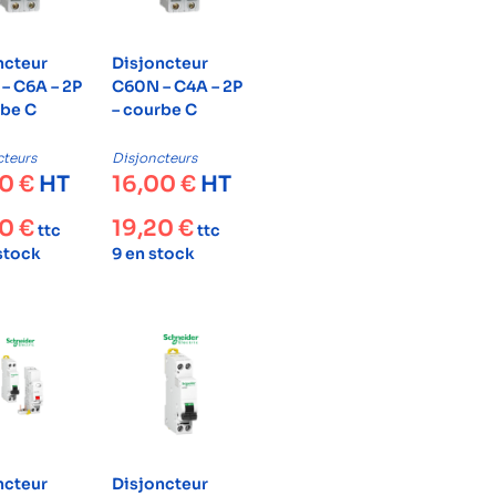
ncteur
Disjoncteur
– C6A – 2P
C60N – C4A – 2P
rbe C
– courbe C
cteurs
Disjoncteurs
00
€
HT
16,00
€
HT
00
€
19,20
€
ttc
ttc
 stock
9 en stock
ncteur
Disjoncteur