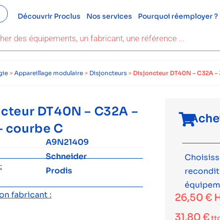
Découvrir Proclus
Nos services
Pourquoi réemployer ?
gie
>
Appareillage modulaire
>
Disjoncteurs
>
Disjoncteur DT40N – C32A – 
ncteur DT40N – C32A –
Ache
– courbe C
A9N21409
Schneider
Choisiss
:
Prodis
recondi
équipem
n fabricant :
26,50
€
31,80
€
tt