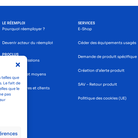
LE RÉEMPLOI
SERVICES
Pourquoi réemployer ?
E-Shop
Devenir acteur du réemploi
Céder des équipements usagés
PROCLUS
Demande de produit spécifique
Histoire et missions
Création d’alerte produit
Nos services et moyens
 telles que
. Le fait de
SAV – Retour produit
Nos partenaires et clients
lles que le
ne pas
Politique des cookies (UE)
sur
férences