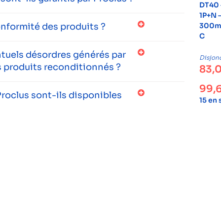
DT40 
1P+N –
onformité des produits ?
300mA
C
entuels désordres générés par
Disjon
 produits reconditionnés ?
83,
99,
roclus sont-ils disponibles
15 en