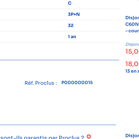
C
3P+N
Disjo
C60N 
32
– cou
1 an
Disjon
15,
18,
13 en
Réf. Proclus :
P000000015
Disjo
ont-ils garantis par Proclus ?