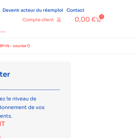
Devenir acteur du réemploi
Contact
0
0,00
€
Compte client
3P+N – courbe C
ter
ez le niveau de
tionnement de vos
ents.
HT
c