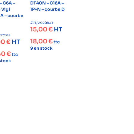
– C6A –
DT40N – C16A –
 Vigi
1P+N – courbe D
 – courbe
Disjoncteurs
15,00
€
HT
cteurs
18,00
€
00
€
HT
ttc
9 en stock
60
€
ttc
 stock