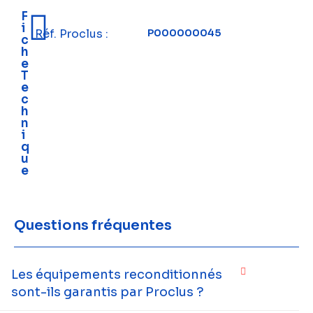
F
i
Réf. Proclus :
P000000045
c
h
e
T
e
c
h
n
i
q
u
e
Questions fréquentes
Les équipements reconditionnés
sont-ils garantis par Proclus ?