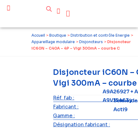
Céder ses équipements .
Qui sommes-nous ?
Pourquoi réemployer ?
Devenir acteur du réemploi
Accueil
>
Boutique
>
Distribution et contrôle Energie
>
Appareillage modulaire
>
Disjoncteurs
>
Disjoncteur
iC60N – C40A – 4P – Vigi 300mA – courbe C
Disjoncteur iC60N – 
Vigi 300mA – courbe
A9A26927 + 
Réf. fab :
A9V15463y
Schneide
Fabricant :
Acti9
Gamme :
Désignation fabricant :