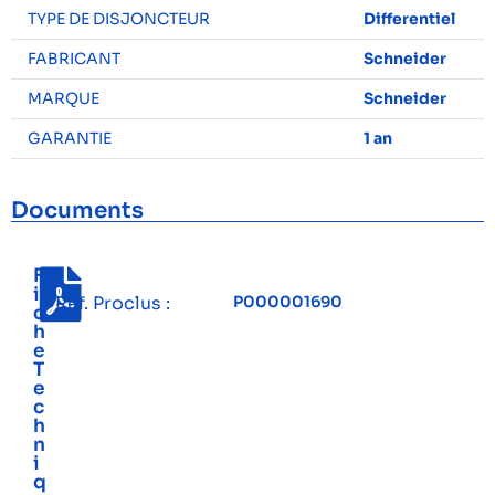
TYPE DE DISJONCTEUR
Differentiel
FABRICANT
Schneider
MARQUE
Schneider
GARANTIE
1 an
Documents
F
i
Réf. Proclus :
P000001690
c
h
e
T
e
c
h
n
i
q