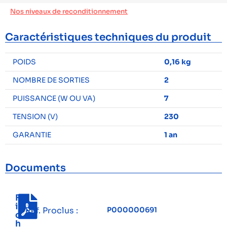
Nos niveaux de reconditionnement
Caractéristiques techniques du produit
POIDS
0,16 kg
NOMBRE DE SORTIES
2
PUISSANCE (W OU VA)
7
TENSION (V)
230
GARANTIE
1 an
Documents
F
i
Réf. Proclus :
P000000691
c
h