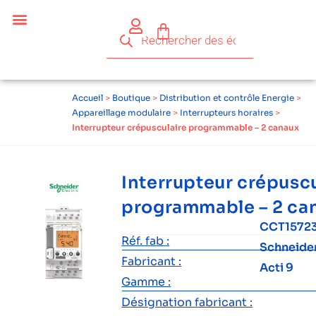
Céder ses équipements .
Qui sommes-nous ?
Pourquoi réemployer ?
Devenir acteur du réemploi
Accueil
>
Boutique
>
Distribution et contrôle Energie
>
Appareillage modulaire
>
Interrupteurs horaires
>
Interrupteur crépusculaire programmable – 2 canaux
Interrupteur crépuscu
programmable – 2 ca
CCT1572
Réf. fab :
Schneide
Fabricant :
Acti 9
Gamme :
Désignation fabricant :