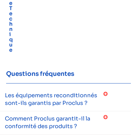
e
T
e
c
h
n
i
q
u
e
Questions fréquentes
Les équipements reconditionnés
sont-ils garantis par Proclus ?
Comment Proclus garantit-il la
conformité des produits ?