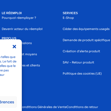
LE RÉEMPLOI
SERVICES
Pourquoi réemployer ?
E-Shop
Devenir acteur du réemploi
Céder des équipements usagés
PROCLUS
Demande de produit spécifique
Histoire et missions
Création d’alerte produit
Nos services et moyens
 telles que
. Le fait de
SAV – Retour produit
Nos partenaires et clients
lles que le
ne pas
Politique des cookies (UE)
sur
férences
tions légales
Conditions Générales de Vente
Conditions de retour