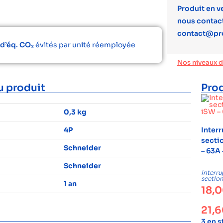
Produit en v
nous contact
contact@pr
 d’éq. CO₂
évités par unité réemployée
Nos niveaux 
u produit
Prod
0,3 kg
4P
Inter
secti
Schneider
– 63A 
Schneider
Interru
sectio
1 an
18,
21,
3 en 