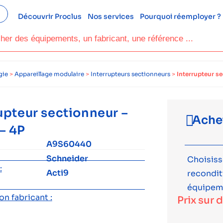
Découvrir Proclus
Nos services
Pourquoi réemployer ?
gie
>
Appareillage modulaire
>
Interrupteurs sectionneurs
>
Interrupteur s
upteur sectionneur –
Ache
– 4P
A9S60440
Schneider
Choisiss
:
Acti9
recondi
équipem
n fabricant :
Prix sur 