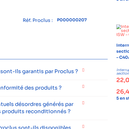
Réf. Proclus :
P000000207
Inter
secti
– C40
Interru
ont-ils garantis par Proclus ?
sectio
22,
onformité des produits ?
26,
5 en 
entuels désordres générés par
 produits reconditionnés ?
roclus sont-ils disponibles