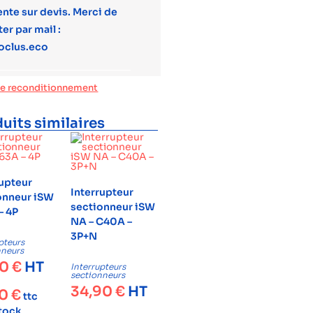
ente sur devis. Merci de
er par mail :
oclus.eco
de reconditionnement
uits similaires
rupteur
Interrupteur
onneur iSW
sectionneur iSW
– 4P
NA – C40A –
3P+N
pteurs
nneurs
00
€
HT
Interrupteurs
sectionneurs
34,90
€
HT
60
€
ttc
stock