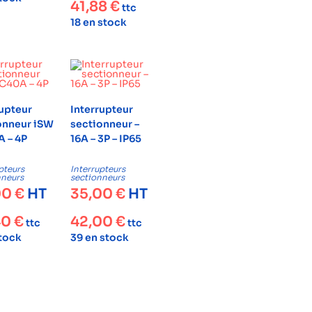
41,88
€
ttc
18 en stock
rupteur
Interrupteur
onneur iSW
sectionneur –
A – 4P
16A – 3P – IP65
pteurs
Interrupteurs
nneurs
sectionneurs
00
€
HT
35,00
€
HT
40
€
42,00
€
ttc
ttc
stock
39 en stock